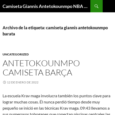
Buscar
Camiseta Giannis Antetokounmpo NBA Barata
SALTAR
AL
CONTENIDO
Archivo de la etiqueta: camiseta giannis antetokounmpo
barata
UNCATEGORIZED
ANTETOKOUNMPO
CAMISETA BARÇA
12 DE ENERO DE 2022
La escuela Krav maga involucra también los puntos clave para
lograr muchas cosas. Él nunca perdió tiempo desde muy
pequeño se inició en las técnicas Krav maga. 09:43 llevamos a
sus numerosos toboganes que conectan piscinas centrales las