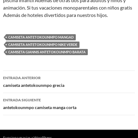
piscina infantil Además de otras dos para adultos y niños y
animación. Si tus vacaciones monoparentales con niños gratis
Además de hoteles divertidos para nuestros hijos.
CAMISETA ANTETOKOUNMPO MANGAD
CAMISETA ANTETOKOUNMPO NIKE VERDE
CAMISETA GIANNIS ANTETOKOUNMPO BARATA
Navegación
ENTRADA ANTERIOR
de
camiseta antetokounmpo grecia
entradas
ENTRADA SIGUIENTE
antetokounmpo camiseta manga corta
Funciona gracias a WordPress