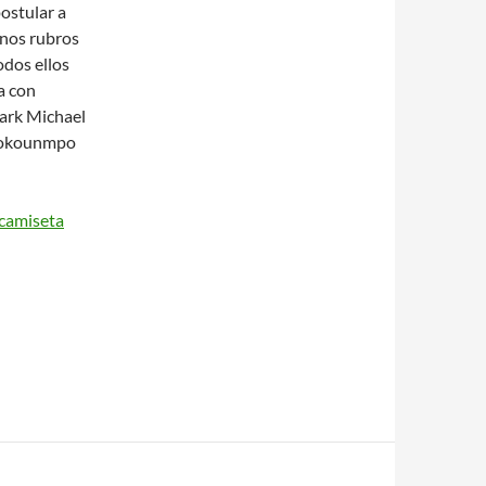
ostular a
unos rubros
odos ellos
a con
ark Michael
etokounmpo
camiseta