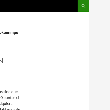
SALTAR AL CONTENIDO
etokounmpo
N
os sino que
0 puntos el
siquiera
Hablamos de