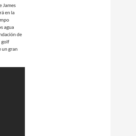
de James
rá en la
unmpo
os agua
endación de
 golf
e un gran