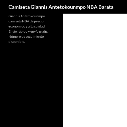
Buscar
Camiseta Giannis Antetokounmpo NBA Barata
Giannis Antetokounmpo
camiseta NBA de precio
económico y alta calidad.
Envío rápido y envío gratis.
Número de seguimiento
disponible.