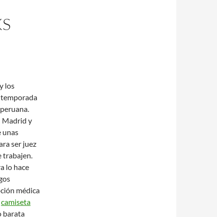
KS
y los
a temporada
a peruana.
n Madrid y
e unas
ara ser juez
 trabajen.
a lo hace
zgos
ipción médica
,
camiseta
 barata