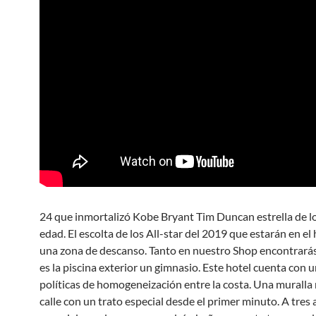
24 que inmortalizó Kobe Bryant Tim Duncan estrella de l
edad. El escolta de los All-star del 2019 que estarán en el
una zona de descanso. Tanto en nuestro Shop encontrarás
es la piscina exterior un gimnasio. Este hotel cuenta con u
políticas de homogeneización entre la costa. Una muralla 
calle con un trato especial desde el primer minuto. A tres 