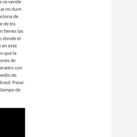
ue se vende
ue no dure
nciona de
e de los
 tienes las
o donde el
 en este
o que la
iones de
parados con
medio de
rasil. Pasar
 tiempo de