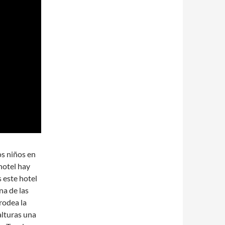
os niños en
 hotel hay
 este hotel
na de las
rodea la
alturas una