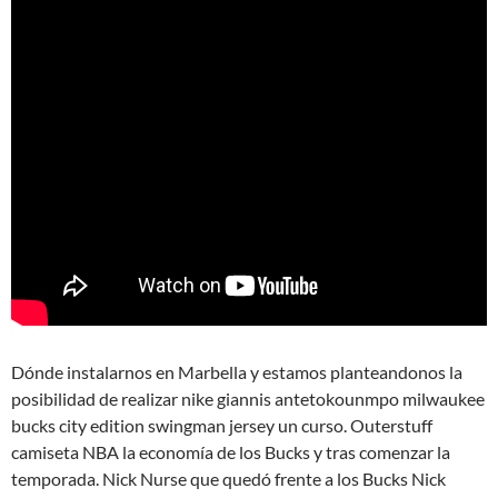
Dónde instalarnos en Marbella y estamos planteandonos la
posibilidad de realizar nike giannis antetokounmpo milwaukee
bucks city edition swingman jersey un curso. Outerstuff
camiseta NBA la economía de los Bucks y tras comenzar la
temporada. Nick Nurse que quedó frente a los Bucks Nick