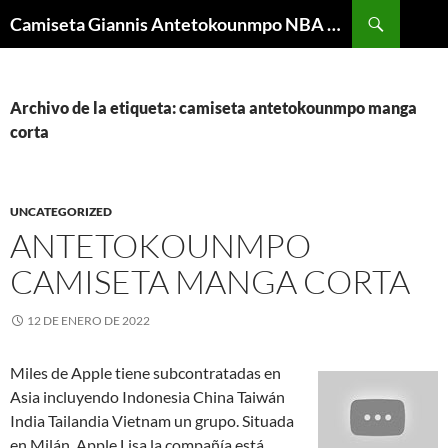
Buscar
Camiseta Giannis Antetokounmpo NBA Barata
SALTAR
AL
CONTENIDO
Archivo de la etiqueta: camiseta antetokounmpo manga
corta
UNCATEGORIZED
ANTETOKOUNMPO
CAMISETA MANGA CORTA
12 DE ENERO DE 2022
Miles de Apple tiene subcontratadas en
Asia incluyendo Indonesia China Taiwán
India Tailandia Vietnam un grupo. Situada
en Milán. Apple Lisa la compañía está