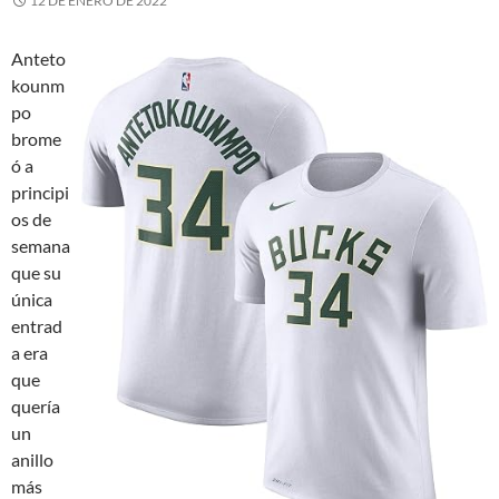
12 DE ENERO DE 2022
Anteto
kounm
po
brome
ó a
principi
os de
semana
que su
única
entrad
a era
que
quería
un
anillo
más