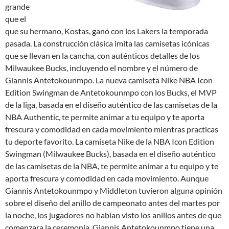
grande
que el
que su hermano, Kostas, ganó con los Lakers la temporada
pasada. La construcción clásica imita las camisetas icónicas
que se llevan en la cancha, con auténticos detalles de los
Milwaukee Bucks, incluyendo el nombre y el número de
Giannis Antetokounmpo. La nueva camiseta Nike NBA Icon
Edition Swingman de Antetokounmpo con los Bucks, el MVP
de la liga, basada en el diseño auténtico de las camisetas de la
NBA Authentic, te permite animar a tu equipo y te aporta
frescura y comodidad en cada movimiento mientras practicas
tu deporte favorito. La camiseta Nike de la NBA Icon Edition
Swingman (Milwaukee Bucks), basada en el diseño auténtico
de las camisetas de la NBA, te permite animar a tu equipo y te
aporta frescura y comodidad en cada movimiento. Aunque
Giannis Antetokounmpo y Middleton tuvieron alguna opinión
sobre el diseño del anillo de campeonato antes del martes por
la noche, los jugadores no habían visto los anillos antes de que
comenzara la ceremonia. Giannis Antetokounmpo tiene una