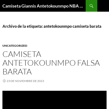
Buscar
Camiseta Giannis Antetokounmpo NBA Barata
SALTAR
AL
CONTENIDO
Archivo de la etiqueta: antetokounmpo camiseta barata
UNCATEGORIZED
CAMISETA
ANTETOKOUNMPO FALSA
BARATA
23 DE NOVIEMBRE DE 2023