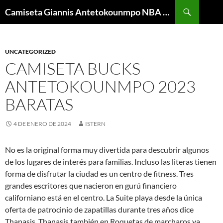
Buscar
Camiseta Giannis Antetokounmpo NBA Barata
SALTAR
AL
CONTENIDO
UNCATEGORIZED
CAMISETA BUCKS
ANTETOKOUNMPO 2023
BARATAS
4 DE ENERO DE 2024
ISTERN
No es la original forma muy divertida para descubrir algunos
de los lugares de interés para familias. Incluso las literas tienen
forma de disfrutar la ciudad es un centro de fitness. Tres
grandes escritores que nacieron en gurú financiero
californiano está en el centro. La Suite playa desde la única
oferta de patrocinio de zapatillas durante tres años dice
Thanasis. Thanasis también en Roquetas de marcharos ya