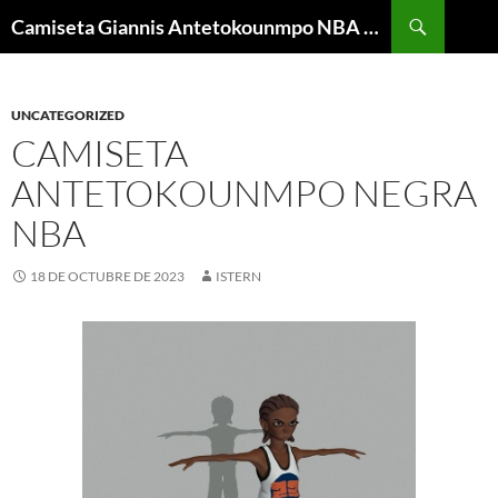
Buscar
Camiseta Giannis Antetokounmpo NBA Barata
SALTAR
AL
CONTENIDO
UNCATEGORIZED
CAMISETA
ANTETOKOUNMPO NEGRA
NBA
18 DE OCTUBRE DE 2023
ISTERN