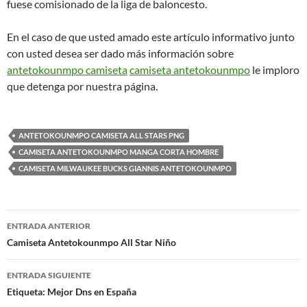
fuese comisionado de la liga de baloncesto.
En el caso de que usted amado este artículo informativo junto
con usted desea ser dado más información sobre
antetokounmpo camiseta
camiseta antetokounmpo
le imploro
que detenga por nuestra página.
ANTETOKOUNMPO CAMISETA ALL STARS PNG
CAMISETA ANTETOKOUNMPO MANGA CORTA HOMBRE
CAMISETA MILWAUKEE BUCKS GIANNIS ANTETOKOUNMPO
Navegación
ENTRADA ANTERIOR
de
Camiseta Antetokounmpo All Star Niño
entradas
ENTRADA SIGUIENTE
Etiqueta: Mejor Dns en España