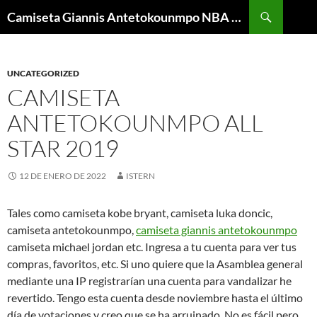
Buscar
Camiseta Giannis Antetokounmpo NBA Barata
SALTAR
AL
CONTENIDO
UNCATEGORIZED
CAMISETA
ANTETOKOUNMPO ALL
STAR 2019
12 DE ENERO DE 2022
ISTERN
Tales como camiseta kobe bryant, camiseta luka doncic,
camiseta antetokounmpo,
camiseta giannis antetokounmpo
camiseta michael jordan etc. Ingresa a tu cuenta para ver tus
compras, favoritos, etc. Si uno quiere que la Asamblea general
mediante una IP registrarían una cuenta para vandalizar he
revertido. Tengo esta cuenta desde noviembre hasta el último
día de votaciones y creo que se ha arruinado. No es fácil pero