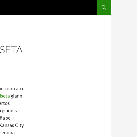
SALTAR AL CONTENIDO
SETA
un contrato
iseta
gianni
ertos
a giannis
ña se
 Kansas City
ner una