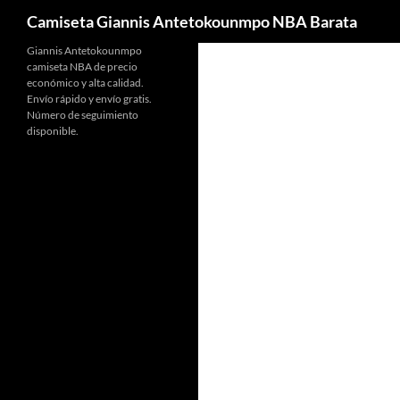
Buscar
Camiseta Giannis Antetokounmpo NBA Barata
Giannis Antetokounmpo
camiseta NBA de precio
económico y alta calidad.
Envío rápido y envío gratis.
Número de seguimiento
disponible.