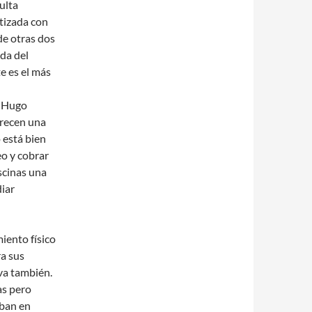
ulta
tizada con
de otras dos
da del
e es el más
r Hugo
frecen una
 está bien
o y cobrar
iscinas una
diar
iento físico
a sus
va también.
as pero
aban en