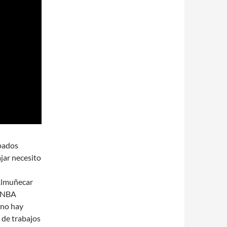
pados
jar necesito
Almuñecar
a NBA
 no hay
a de trabajos