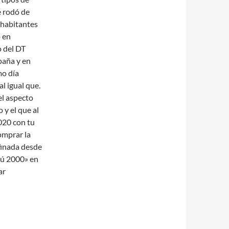
e rodó de
 habitantes
 en
o del DT
paña y en
mo día
l igual que.
el aspecto
 y el que al
020 con tu
omprar la
finada desde
rú 2000» en
ar