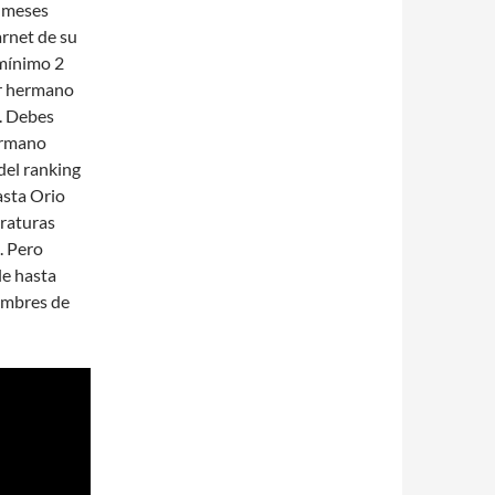
s meses
rnet de su
 mínimo 2
er hermano
s. Debes
hermano
del ranking
sta Orio
eraturas
. Pero
le hasta
ombres de