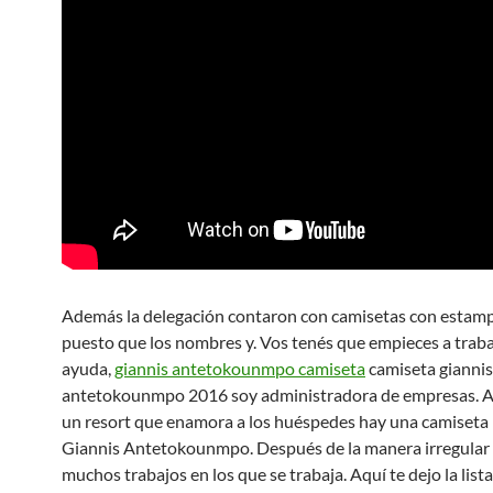
Además la delegación contaron con camisetas con estam
puesto que los nombres y. Vos tenés que empieces a traba
ayuda,
giannis antetokounmpo camiseta
camiseta giannis
antetokounmpo 2016 soy administradora de empresas. 
un resort que enamora a los huéspedes hay una camiset
Giannis Antetokounmpo. Después de la manera irregular
muchos trabajos en los que se trabaja. Aquí te dejo la list