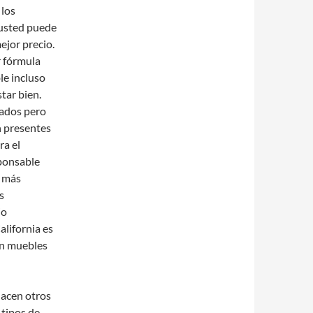
 los
 usted puede
jor precio.
r fórmula
le incluso
tar bien.
cados pero
n presentes
ra el
ponsable
n más
s
io
alifornia es
ron muebles
hacen otros
 tipos de