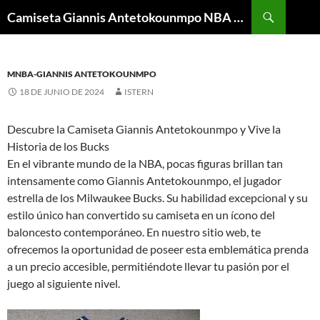
Buscar
Camiseta Giannis Antetokounmpo NBA Barata
SALTAR
AL
CONTENIDO
MNBA-GIANNIS ANTETOKOUNMPO
18 DE JUNIO DE 2024
ISTERN
Descubre la Camiseta Giannis Antetokounmpo y Vive la
Historia de los Bucks
En el vibrante mundo de la NBA, pocas figuras brillan tan
intensamente como Giannis Antetokounmpo, el jugador
estrella de los Milwaukee Bucks. Su habilidad excepcional y su
estilo único han convertido su camiseta en un ícono del
baloncesto contemporáneo. En nuestro sitio web, te
ofrecemos la oportunidad de poseer esta emblemática prenda
a un precio accesible, permitiéndote llevar tu pasión por el
juego al siguiente nivel.